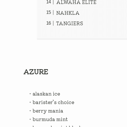
ALWAHA ELITE
NAHKLA
TANGIERS
AZURE
・alaskan ice
・barister’s choice
・berry mania
・burmuda mint