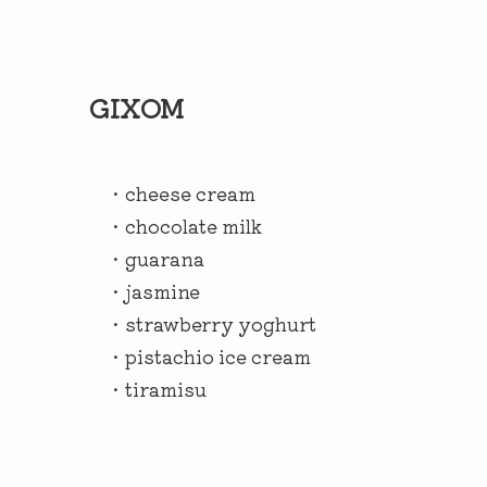
GIXOM
・cheese cream
・chocolate milk
・guarana
・jasmine
・strawberry yoghurt
・pistachio ice cream
・tiramisu