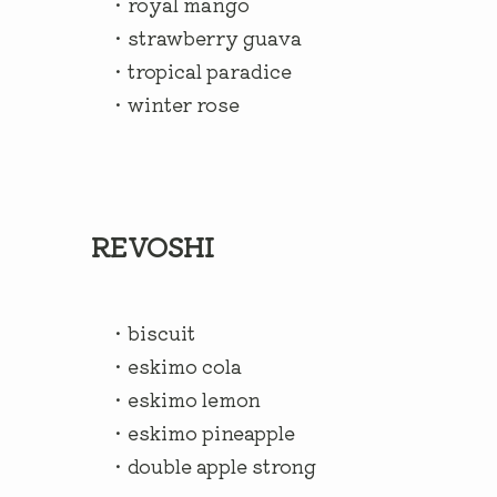
・royal mango
・strawberry guava
・tropical paradice
・winter rose
REVOSHI
・biscuit
・eskimo cola
・eskimo lemon
・eskimo pineapple
・double apple strong