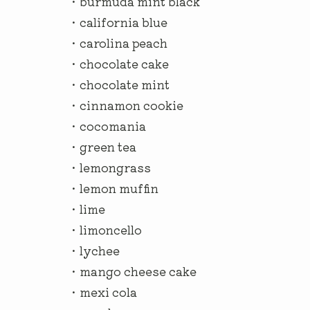
・burmuda mint black
・california blue
・carolina peach
・chocolate cake
・chocolate mint
・cinnamon cookie
・cocomania
・green tea
・lemongrass
・lemon muffin
・lime
・limoncello
・lychee
・mango cheese cake
・mexi cola