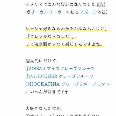
アメリカでこんな会話になりました🇺🇸
(@
リーガルフーカー
本社 &
アズーア
本社)
シーシャ好きならわかるかもなんだけど、
「グレフルならコレだ‼️」
って決定版が少なく感じるんですよね。
個人的にだけど、
①DEBAJ アイスグレープフルーツ
②AL FAKHER グレープフルーツ
③HOOKAFINA グレープフルーツミント
このへんが好きです❣️
大好きなんだけど、
①はアイスいらない人には刺さらない。