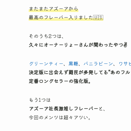
またまたアズーアから
最高のフレーバー入りました🇺🇸
そのうち2つは、
久々にオーナーりょーさんが関わったやつ
✌️
グリーンティー
、
黒糖
、
バニラビーン
、
ワサ
決定版に出会えず難民が多発してる“あのフル
定番ロングセラーの強化版。
もう1つは
アズーア社長激推しフレーバー
と、
今回のメンツは超々アツい。