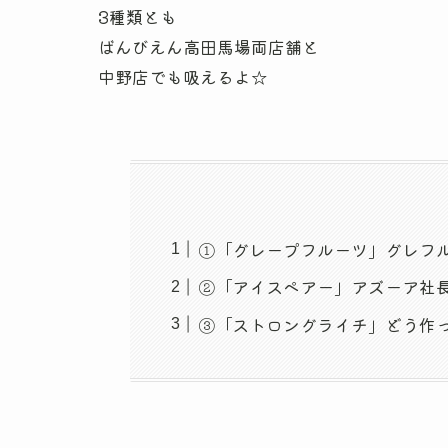
3種類とも
ばんびえん高田馬場両店舗と
中野店でも吸えるよ☆
①「グレープフルーツ」グレフ
②「アイスペアー」アズーア社
③「ストロングライチ」どう作