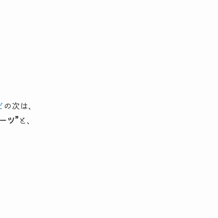
ビ
の次は、
ーツ”
と、